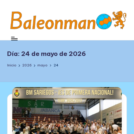
Saltar
al
contenido
B
Balonmano
de
a
León
l
Día:
24 de mayo de 2026
e
Inicio
2026
mayo
24
o
n
m
a
n
o