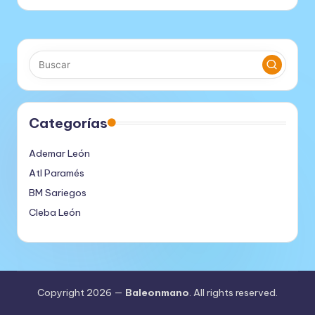
Categorías
Ademar León
Atl Paramés
BM Sariegos
Cleba León
Copyright 2026 —
Baleonmano
. All rights reserved.