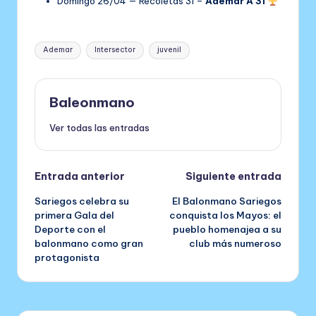
Domingo 26/04 — Recoletas 31 –
Ademar A 31
Etiquetas:
Ademar
Intersector
juvenil
Baleonmano
Ver todas las entradas
Navegación
Entrada anterior
Siguiente entrada
Sariegos celebra su
El Balonmano Sariegos
de
primera Gala del
conquista los Mayos: el
Deporte con el
pueblo homenajea a su
entradas
balonmano como gran
club más numeroso
protagonista